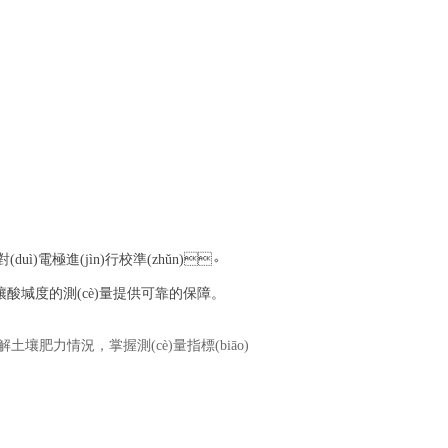
duì)電極進(jìn)行校準(zhǔn)。
為土壤酸堿度的測(cè)量提供可靠的保障。
土壤肥力情況，掌握測(cè)量指標(biāo)