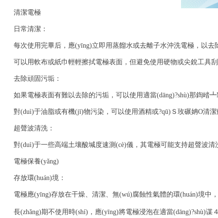
清潔電極
日常清潔：
每次使用完畢后，應(yīng)立即用蒸餾水或去離子水沖洗電極，以去除
可以用軟布或紙巾輕輕擦拭電極表面，但避免使用硬物或尖銳工具刮擦，
去除頑固污垢：
如果電極表面有難以去除的污垢，可以使用適當(dāng)?shù)那鍧崉┻M(jìn)行清洗
對(duì)于油脂或有機(jī)物污染，可以使用酒精或?qū)Ｓ玫碾姌O清潔劑進(
超聲波清洗：
對(duì)于一些高端土壤酸堿度速測(cè)儀，其電極可能支持超聲波清洗。
電極保養(yǎng)
存放環(huán)境：
電極應(yīng)存放在干燥、清潔、無(wú)腐蝕性氣體的環(huán)境中，
長(zhǎng)期不使用時(shí)，應(yīng)將電極浸泡在適當(dāng)?shù