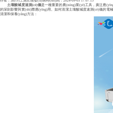
作者：
測(cè)土施肥儀
發(fā)表時(shí)間：2024-09-05 17:07:13
土壤酸堿度速測(cè)儀
是一種重要的農(nóng)業(yè)工具，廣泛應(yīng
的深刻影響與實(shí)際應(yīng)用。如何清潔土壤酸堿度速測(cè)儀的
清潔和保養(yǎng)方法：