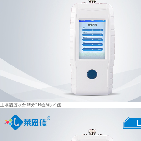
土壤溫度水分鹽分PH檢測(cè)儀